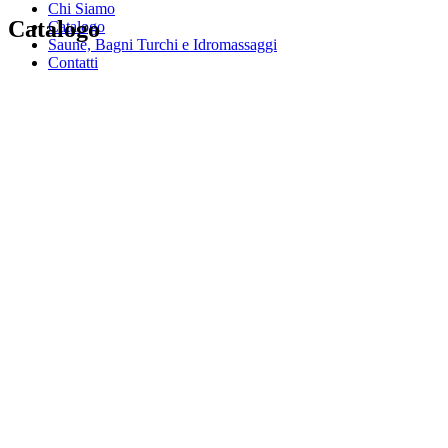
Chi Siamo
Catalogo
Catalogo
Saune, Bagni Turchi e Idromassaggi
Contatti