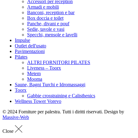
Accessori per reception
Armadi e mobili
Banconi, reception e bar
Box doccia e toilet
Panche, divani e pouf
Sedie, tavole e vasi
Specchi, mensole e lavelli
Impulse
Outlet dell'usato
Pavimentazioni
Pilates
ALTRI FORNITORI PILATES
Liveness – Toorx
Metem
Mooma
Saune, Bagni Turchi e Idromassaggi
Toorx
Gabbie crosstraining e Calisthenics
Wellness Tower Vorevo
© 2024 Forniture per palestra. Tutti i diritti riservati. Design by
Massive-Web
Close