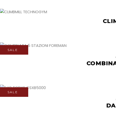
CLI
SALE
COMBINA
SALE
DA