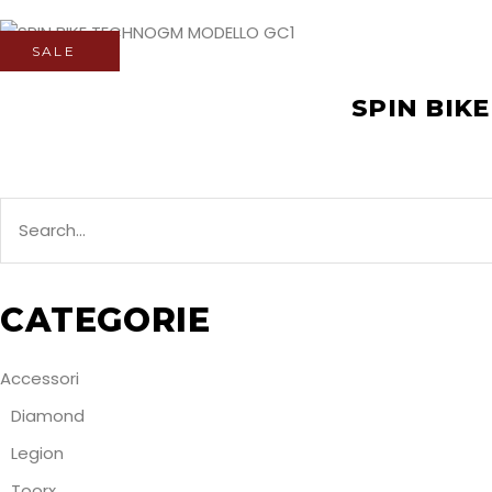
SALE
SPIN BIK
Search
for:
CATEGORIE
Accessori
Diamond
Legion
Toorx