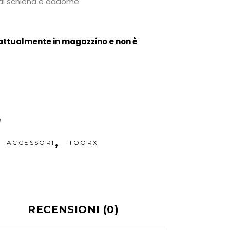
 di schiena e addome
 attualmente in magazzino e non è
9
,
ACCESSORI
TOORX
RECENSIONI (0)