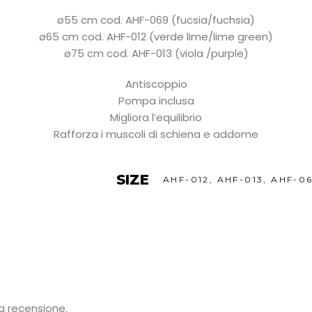
ø55 cm cod. AHF-069 (fucsia/fuchsia)
ø65 cm cod. AHF-012 (verde lime/lime green)
ø75 cm cod. AHF-013 (viola /purple)
Antiscoppio
Pompa inclusa
Migliora l’equilibrio
Rafforza i muscoli di schiena e addome
SIZE
AHF-012
,
AHF-013
,
AHF-0
”
a recensione.