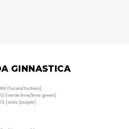
DA GINNASTICA
69 (fucsia/fuchsia)
12 (verde lime/lime green)
3 (viola /purple)