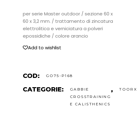
per serie Master outdoor / sezione 60 x
60 x 3,2 mm. / trattamento di zincatura
elettrolitica e verniciatura a polveri
epossidiche / colore arancio
Add to wishlist
COD:
GO75-P168
CATEGORIE:
,
GABBIE
TOORX
CROSSTRAINING
E CALISTHENICS